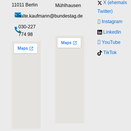
X (ehemals
11011 Berlin
Mühlhausen
Twitter)
malte.kaufmann@bundestag.de
Instagram
‭030-227
LinkedIn
774 98‬
YouTube
TikTok