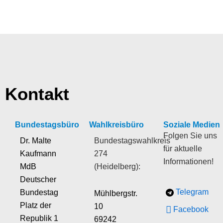
Kontakt
Bundestagsbüro
Wahlkreisbüro
Soziale Medien
Folgen Sie uns
Dr. Malte
Bundestagswahlkreis
für aktuelle
Kaufmann
274
Informationen!
MdB
(Heidelberg):
Deutscher
Telegram
Bundestag
Mühlbergstr.
Platz der
10
Facebook
Republik 1
69242