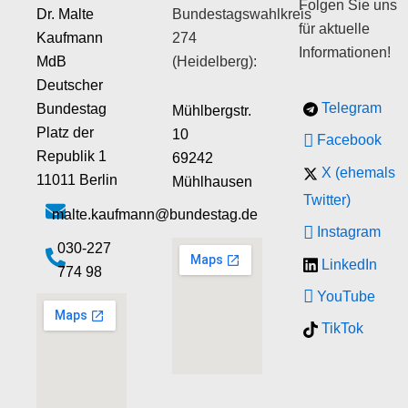
Folgen Sie uns
Dr. Malte
Bundestagswahlkreis
für aktuelle
Kaufmann
274
Informationen!
MdB
(Heidelberg):
Deutscher
Telegram
Bundestag
Mühlbergstr.
Platz der
10
Facebook
Republik 1
69242
X (ehemals
11011 Berlin
Mühlhausen
Twitter)
malte.kaufmann@bundestag.de
Instagram
‭030-227
LinkedIn
774 98‬
YouTube
TikTok