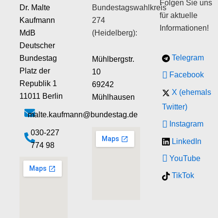
Folgen Sie uns
Dr. Malte
Bundestagswahlkreis
für aktuelle
Kaufmann
274
Informationen!
MdB
(Heidelberg):
Deutscher
Telegram
Bundestag
Mühlbergstr.
Platz der
10
Facebook
Republik 1
69242
X (ehemals
11011 Berlin
Mühlhausen
Twitter)
malte.kaufmann@bundestag.de
Instagram
‭030-227
LinkedIn
774 98‬
YouTube
TikTok