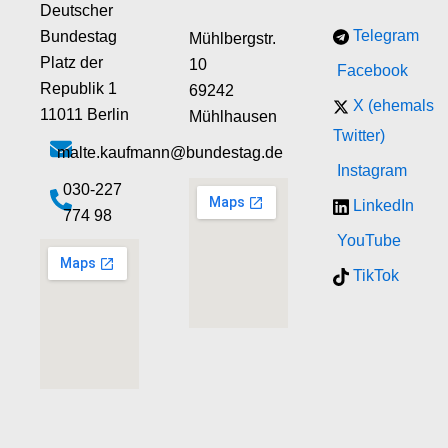
Deutscher
Telegram
Bundestag
Mühlbergstr.
Platz der
10
Facebook
Republik 1
69242
X (ehemals
11011 Berlin
Mühlhausen
Twitter)
malte.kaufmann@bundestag.de
Instagram
‭030-227
LinkedIn
774 98‬
YouTube
TikTok