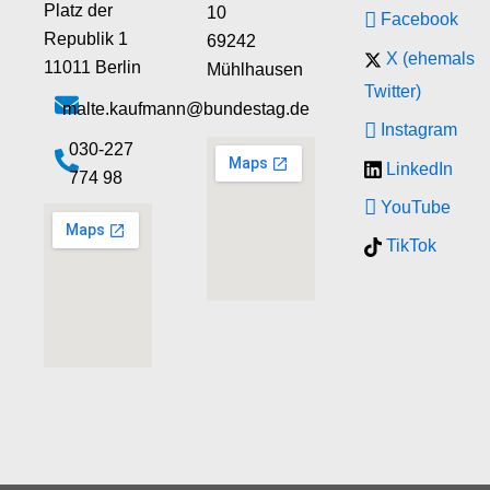
Platz der
10
Facebook
Republik 1
69242
X (ehemals
11011 Berlin
Mühlhausen
Twitter)
malte.kaufmann@bundestag.de
Instagram
‭030-227
LinkedIn
774 98‬
YouTube
TikTok