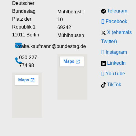
Deutscher
Telegram
Bundestag
Mühlbergstr.
Platz der
10
Facebook
Republik 1
69242
X (ehemals
11011 Berlin
Mühlhausen
Twitter)
malte.kaufmann@bundestag.de
Instagram
‭030-227
LinkedIn
774 98‬
YouTube
TikTok