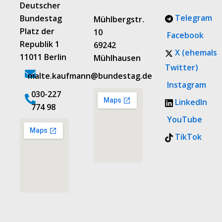
Deutscher
Telegram
Bundestag
Mühlbergstr.
Platz der
10
Facebook
Republik 1
69242
X (ehemals
11011 Berlin
Mühlhausen
Twitter)
malte.kaufmann@bundestag.de
Instagram
‭030-227
LinkedIn
774 98‬
YouTube
TikTok