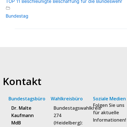
TOP 11 Beschleunigte Beschaffung für die Bundeswehr
Bundestag
Kontakt
Bundestagsbüro
Wahlkreisbüro
Soziale Medien
Folgen Sie uns
Dr. Malte
Bundestagswahlkreis
für aktuelle
Kaufmann
274
Informationen!
MdB
(Heidelberg):