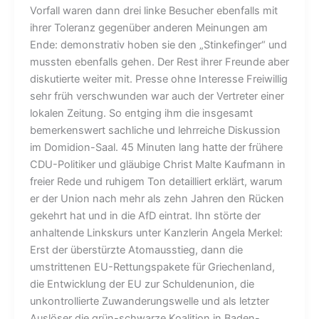
Vorfall waren dann drei linke Besucher ebenfalls mit
ihrer Toleranz gegenüber anderen Meinungen am
Ende: demonstrativ hoben sie den „Stinkefinger“ und
mussten ebenfalls gehen. Der Rest ihrer Freunde aber
diskutierte weiter mit. Presse ohne Interesse Freiwillig
sehr früh verschwunden war auch der Vertreter einer
lokalen Zeitung. So entging ihm die insgesamt
bemerkenswert sachliche und lehrreiche Diskussion
im Domidion-Saal. 45 Minuten lang hatte der frühere
CDU-Politiker und gläubige Christ Malte Kaufmann in
freier Rede und ruhigem Ton detailliert erklärt, warum
er der Union nach mehr als zehn Jahren den Rücken
gekehrt hat und in die AfD eintrat. Ihn störte der
anhaltende Linkskurs unter Kanzlerin Angela Merkel:
Erst der überstürzte Atomausstieg, dann die
umstrittenen EU-Rettungspakete für Griechenland,
die Entwicklung der EU zur Schuldenunion, die
unkontrollierte Zuwanderungswelle und als letzter
Auslöser die grün-schwarze Koalition in Baden-