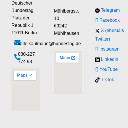
Deutscher
Telegram
Bundestag
Mühlbergstr.
Platz der
10
Facebook
Republik 1
69242
X (ehemals
11011 Berlin
Mühlhausen
Twitter)
malte.kaufmann@bundestag.de
Instagram
‭030-227
LinkedIn
774 98‬
YouTube
TikTok