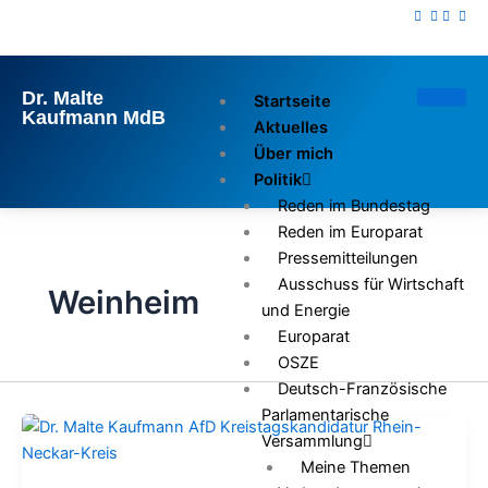
Zum
Inhalt
springen
Dr. Malte
Startseite
Kaufmann MdB
Aktuelles
Über mich
Politik
Reden im Bundestag
Reden im Europarat
Pressemitteilungen
Ausschuss für Wirtschaft
Weinheim
und Energie
Europarat
OSZE
Deutsch-Französische
Parlamentarische
Versammlung
Meine Themen