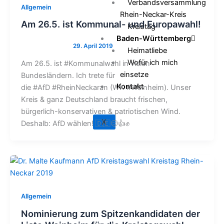
Verbandsversammlung
Allgemein
Rhein-Neckar-Kreis
Am 26.5. ist Kommunal- und Europawahl!
Kreistag
Baden-Württemberg
Heimatliebe
Wofür ich mich
Am 26.5. ist #Kommunalwahl in vielen
einsetze
Bundesländern. Ich trete für
Kontakt
die #AfD #RheinNeckaran (WK #Weinheim). Unser
Kreis & ganz Deutschland braucht frischen,
bürgerlich-konservativen & patriotischen Wind.
X
Deshalb: AfD wählen! 🇩🇪😊👍✊
Allgemein
Nominierung zum Spitzenkandidaten der