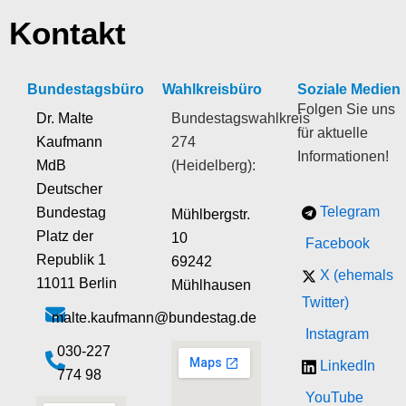
Kontakt
Bundestagsbüro
Wahlkreisbüro
Soziale Medien
Folgen Sie uns
Dr. Malte
Bundestagswahlkreis
für aktuelle
Kaufmann
274
Informationen!
MdB
(Heidelberg):
Deutscher
Telegram
Bundestag
Mühlbergstr.
Platz der
10
Facebook
Republik 1
69242
X (ehemals
11011 Berlin
Mühlhausen
Twitter)
malte.kaufmann@bundestag.de
Instagram
‭030-227
LinkedIn
774 98‬
YouTube