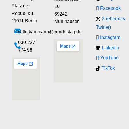
Platz der
10
Facebook
Republik 1
69242
X (ehemals
11011 Berlin
Mühlhausen
Twitter)
malte.kaufmann@bundestag.de
Instagram
‭030-227
LinkedIn
774 98‬
YouTube
TikTok