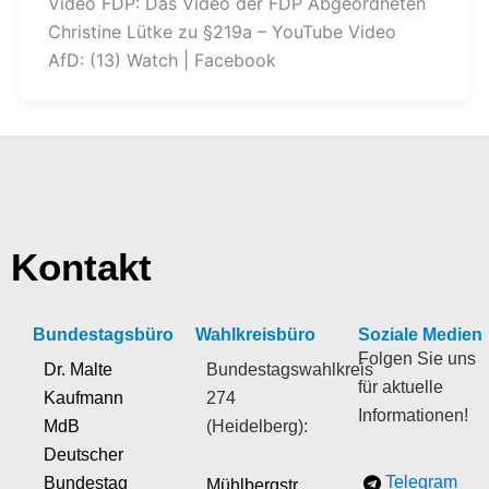
Video FDP: Das Video der FDP Abgeordneten
Christine Lütke zu §219a – YouTube Video
AfD: (13) Watch | Facebook
Kontakt
Bundestagsbüro
Wahlkreisbüro
Soziale Medien
Folgen Sie uns
Dr. Malte
Bundestagswahlkreis
für aktuelle
Kaufmann
274
Informationen!
MdB
(Heidelberg):
Deutscher
Telegram
Bundestag
Mühlbergstr.