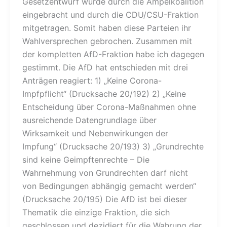
Gesetzentwurf wurde durch die Ampelkoalition
eingebracht und durch die CDU/CSU-Fraktion
mitgetragen. Somit haben diese Parteien ihr
Wahlversprechen gebrochen. Zusammen mit
der kompletten AfD-Fraktion habe ich dagegen
gestimmt. Die AfD hat entschieden mit drei
Anträgen reagiert: 1) „Keine Corona-
Impfpflicht“ (Drucksache 20/192) 2) „Keine
Entscheidung über Corona-Maßnahmen ohne
ausreichende Datengrundlage über
Wirksamkeit und Nebenwirkungen der
Impfung“ (Drucksache 20/193) 3) „Grundrechte
sind keine Geimpftenrechte – Die
Wahrnehmung von Grundrechten darf nicht
von Bedingungen abhängig gemacht werden“
(Drucksache 20/195) Die AfD ist bei dieser
Thematik die einzige Fraktion, die sich
geschlossen und dezidiert für die Wahrung der