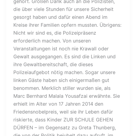
gehört. Großen Dank auch an die Polizisten,
die über viele Stunden für unsere Sicherheit
gesorgt haben und dafür einen Abend im
Kreise ihrer Familien opfern mussten. Übrigens:
Nicht wir sind es, die Polizeipräsenz
erforderlich machen. Von unseren
Veranstaltungen ist noch nie Krawall oder
Gewalt ausgegangen. Es sind die Linken und
ihre Gewaltbereitschaft, die dieses
Polizeiaufgebot nötig machen. Sogar unsere
linken Gäste haben sich einigermaßen gut
benommen. Merklich stiller wurden sie, als
Marc Bernhard Malala Yousafzai erwähnte. Sie
erhielt im Alter von 17 Jahren 2014 den
Friedensnobelpreis, weil sie ihr Leben dafür
riskierte, dass Kinder ZUR SCHULE GEHEN
DÜRFEN – im Gegensatz zu Greta Thunberg,
die von der Politik bejubelt dazu aufruft, im