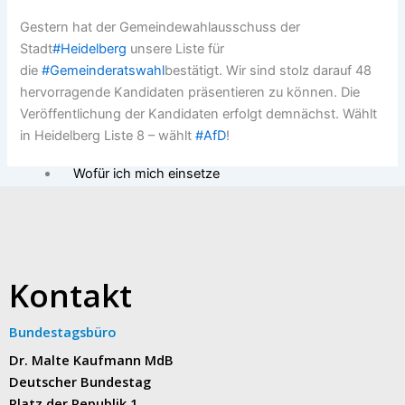
Parlamentarische Versammlung
Gestern hat der Gemeindewahlausschuss der
Meine Themen
Stadt
#Heidelberg
unsere Liste für
Verbandsversammlung Rhein-Neckar-
die
#Gemeinderatswahl
bestätigt. Wir sind stolz darauf 48
Kreis
hervorragende Kandidaten präsentieren zu können. Die
Kreistag
Veröffentlichung der Kandidaten erfolgt demnächst. Wählt
Baden-Württemberg
in Heidelberg Liste 8 – wählt
#AfD
!
Heimatliebe
Wofür ich mich einsetze
Kontakt
X
Kontakt
Bundestagsbüro
Dr. Malte Kaufmann MdB
Deutscher Bundestag
Platz der Republik 1