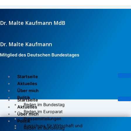
Zum
Inhalt
springen
Dr. Malte Kaufmann MdB
Dr. Malte Kaufmann
Mitglied des Deutschen Bundestages
Startseite
Aktuelles
Über mich
Politik
Startseite
Reden im Bundestag
Aktuelles
Reden im Europarat
Über mich
Pressemitteilungen
Politik
Ausschuss für Wirtschaft und
Reden im Bundestag