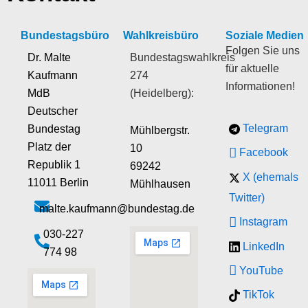
Bundestagsbüro
Wahlkreisbüro
Soziale Medien
Folgen Sie uns
Dr. Malte
Bundestagswahlkreis
für aktuelle
Kaufmann
274
Informationen!
MdB
(Heidelberg):
Deutscher
Telegram
Bundestag
Mühlbergstr.
Platz der
10
Facebook
Republik 1
69242
X (ehemals
11011 Berlin
Mühlhausen
Twitter)
malte.kaufmann@bundestag.de
Instagram
‭030-227
LinkedIn
774 98‬
YouTube
TikTok