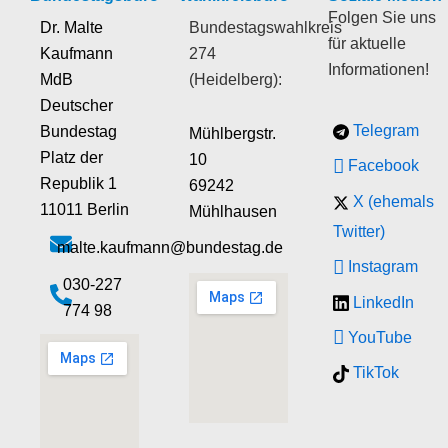
Folgen Sie uns
Dr. Malte
Bundestagswahlkreis
für aktuelle
Kaufmann
274
Informationen!
MdB
(Heidelberg):
Deutscher
Telegram
Bundestag
Mühlbergstr.
Platz der
10
Facebook
Republik 1
69242
X (ehemals
11011 Berlin
Mühlhausen
Twitter)
malte.kaufmann@bundestag.de
Instagram
‭030-227
LinkedIn
774 98‬
YouTube
TikTok