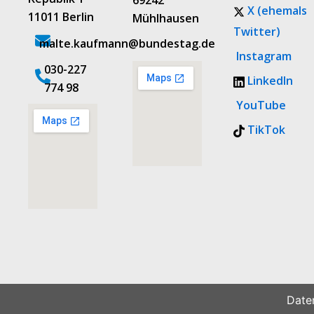
69242
X (ehemals
11011 Berlin
Mühlhausen
Twitter)
malte.kaufmann@bundestag.de
Instagram
‭030-227
LinkedIn
774 98‬
YouTube
TikTok
Date