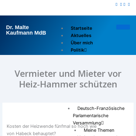
Zum
Inhalt
springen
Dr. Malte
Startseite
Kaufmann MdB
Aktuelles
Über mich
Politik
Reden im Bundestag
Reden im Europarat
Vermieter und Mieter vor
Pressemitteilungen
Ausschuss für Wirtschaft
Heiz-Hammer schützen
und Energie
Europarat
OSZE
Deutsch-Französische
Parlamentarische
Versammlung
Kosten der Heizwende fünfmal so hoch wie
Meine Themen
von Habeck behauptet?