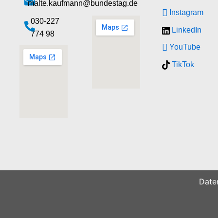
malte.kaufmann@bundestag.de
Instagram
‭030-227
LinkedIn
774 98‬
YouTube
TikTok
Date