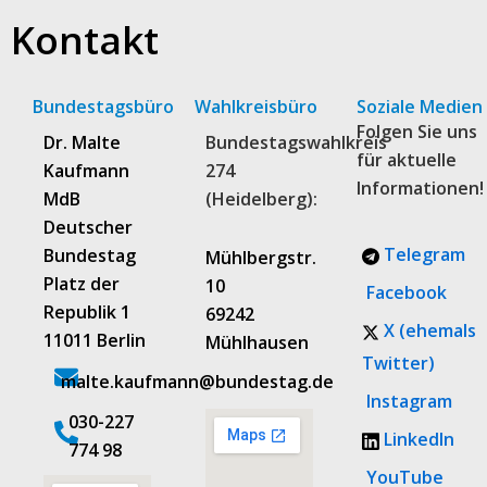
Kontakt
Bundestagsbüro
Wahlkreisbüro
Soziale Medien
Folgen Sie uns
Dr. Malte
Bundestagswahlkreis
für aktuelle
Kaufmann
274
Informationen!
MdB
(Heidelberg):
Deutscher
Telegram
Bundestag
Mühlbergstr.
Platz der
10
Facebook
Republik 1
69242
X (ehemals
11011 Berlin
Mühlhausen
Twitter)
malte.kaufmann@bundestag.de
Instagram
‭030-227
LinkedIn
774 98‬
YouTube