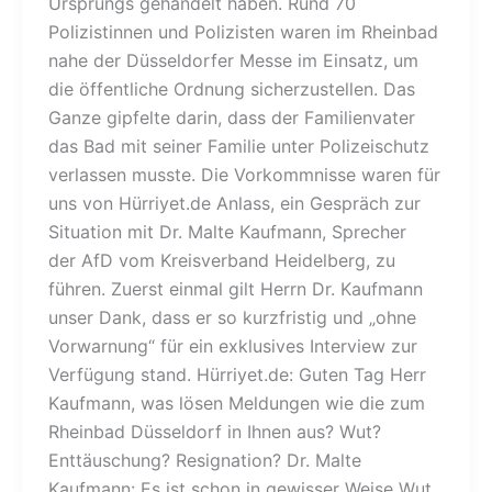
Ursprungs gehandelt haben. Rund 70
Polizistinnen und Polizisten waren im Rheinbad
nahe der Düsseldorfer Messe im Einsatz, um
die öffentliche Ordnung sicherzustellen. Das
Ganze gipfelte darin, dass der Familienvater
das Bad mit seiner Familie unter Polizeischutz
verlassen musste. Die Vorkommnisse waren für
uns von Hürriyet.de Anlass, ein Gespräch zur
Situation mit Dr. Malte Kaufmann, Sprecher
der AfD vom Kreisverband Heidelberg, zu
führen. Zuerst einmal gilt Herrn Dr. Kaufmann
unser Dank, dass er so kurzfristig und „ohne
Vorwarnung“ für ein exklusives Interview zur
Verfügung stand. Hürriyet.de: Guten Tag Herr
Kaufmann, was lösen Meldungen wie die zum
Rheinbad Düsseldorf in Ihnen aus? Wut?
Enttäuschung? Resignation? Dr. Malte
Kaufmann: Es ist schon in gewisser Weise Wut