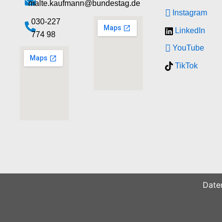
malte.kaufmann@bundestag.de
Instagram
‭030-227
LinkedIn
774 98‬
YouTube
TikTok
Date