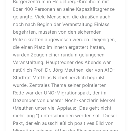
Bürgerzentrum in Heidelberg-Kirchheim mit
über 400 Personen an seine Kapazitätsgrenze
gelangte. Viele Menschen, die draußen auch
noch nach Beginn der Veranstaltung Einlass
begehrten, mussten von den sichernden
Polizeikräften abgewiesen werden. Diejenigen,
die einen Platz im Innern ergattert hatten,
wurden Zeugen einer rundum gelungenen
Veranstaltung. Hauptredner des Abends war
natürlich Prof. Dr. Jörg Meuthen, der von AfD-
Stadtrat Matthias Niebel herzlich begrüßt
wurde. Zentrales Thema seiner pointierten
Rede war der UNO-Migrationspakt, der im
Dezember von unserer Noch-Kanzlerin Merkel
(Meuthen unter viel Applaus: „Das geht nicht
mehr lang.“) unterschrieben werden soll. Dieser
Pakt, der ein ausschließlich positives Bild von
Migration zeichne, öffne der Einwanderung von