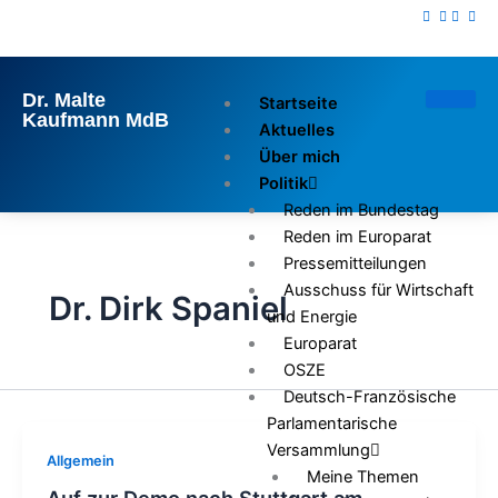
Zum
Inhalt
springen
Dr. Malte
Startseite
Kaufmann MdB
Aktuelles
Über mich
Politik
Reden im Bundestag
Reden im Europarat
Pressemitteilungen
Ausschuss für Wirtschaft
Dr. Dirk Spaniel
und Energie
Europarat
OSZE
Deutsch-Französische
Parlamentarische
Versammlung
Allgemein
Meine Themen