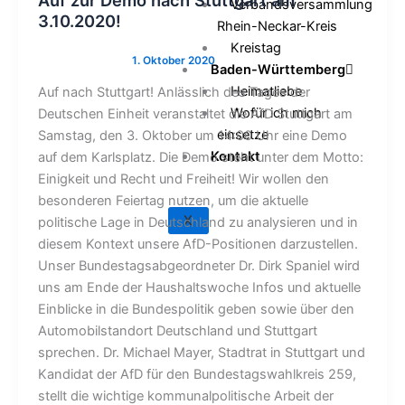
Auf zur Demo nach Stuttgart am
Verbandsversammlung
3.10.2020!
Rhein-Neckar-Kreis
Kreistag
Baden-Württemberg
Heimatliebe
Auf nach Stuttgart! Anlässlich des Tages der
Wofür ich mich
Deutschen Einheit veranstaltet die AfD Stuttgart am
einsetze
Samstag, den 3. Oktober um 14:00 Uhr eine Demo
Kontakt
auf dem Karlsplatz. Die Demo steht unter dem Motto:
Einigkeit und Recht und Freiheit! Wir wollen den
besonderen Feiertag nutzen, um die aktuelle
X
politische Lage in Deutschland zu analysieren und in
diesem Kontext unsere AfD-Positionen darzustellen.
Unser Bundestagsabgeordneter Dr. Dirk Spaniel wird
uns am Ende der Haushaltswoche Infos und aktuelle
Einblicke in die Bundespolitik geben sowie über den
Automobilstandort Deutschland und Stuttgart
sprechen. Dr. Michael Mayer, Stadtrat in Stuttgart und
Kandidat der AfD für den Bundestagswahlkreis 259,
stellt die wichtige kommunalpolitische Arbeit der