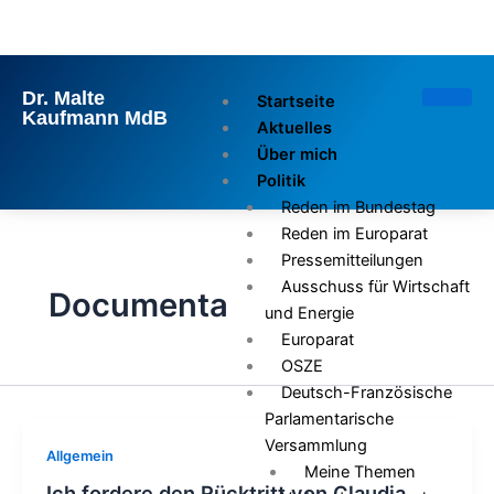
Zum
Inhalt
springen
Dr. Malte
Startseite
Kaufmann MdB
Aktuelles
Über mich
Politik
Reden im Bundestag
Reden im Europarat
Pressemitteilungen
Ausschuss für Wirtschaft
Documenta
und Energie
Europarat
OSZE
Deutsch-Französische
Parlamentarische
Versammlung
Allgemein
Meine Themen
Ich fordere den Rücktritt von Claudia