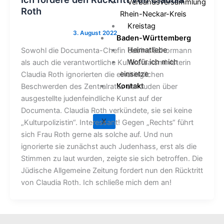
Verbandsversammlung
Roth
Rhein-Neckar-Kreis
Kreistag
Baden-Württemberg
Heimatliebe
Sowohl die Documenta-Chefin Sabine Schormann
Wofür ich mich
als auch die verantwortliche Kulturstaatsministerin
einsetze
Claudia Roth ignorierten die eindringlichen
Kontakt
Beschwerden des Zentralrates der Juden über
ausgestellte judenfeindliche Kunst auf der
Documenta. Claudia Roth verkündete, sie sei keine
X
„Kulturpolizistin“. Interessant! Gegen „Rechts“ führt
sich Frau Roth gerne als solche auf. Und nun
ignorierte sie zunächst auch Judenhass, erst als die
Stimmen zu laut wurden, zeigte sie sich betroffen. Die
Jüdische Allgemeine Zeitung fordert nun den Rücktritt
von Claudia Roth. Ich schließe mich dem an!