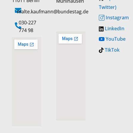
11011 Berlin
Mühlhausen
Twitter)
malte.kaufmann@bundestag.de
Instagram
‭030-227
LinkedIn
774 98‬
YouTube
TikTok