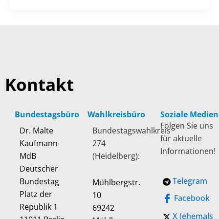
Kontakt
Bundestagsbüro
Wahlkreisbüro
Soziale Medien
Folgen Sie uns
Dr. Malte
Bundestagswahlkreis
für aktuelle
Kaufmann
274
Informationen!
MdB
(Heidelberg):
Deutscher
Telegram
Bundestag
Mühlbergstr.
Platz der
10
Facebook
Republik 1
69242
X (ehemals