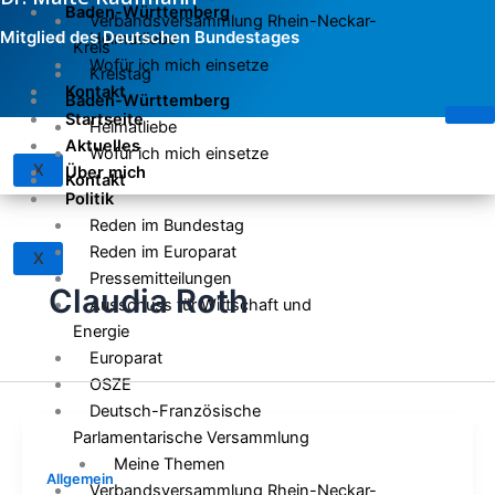
Baden-Württemberg
Verbandsversammlung Rhein-Neckar-
Mitglied des Deutschen Bundestages
Heimatliebe
Kreis
Wofür ich mich einsetze
Kreistag
Kontakt
Baden-Württemberg
Startseite
Heimatliebe
Aktuelles
Wofür ich mich einsetze
X
Über mich
Kontakt
Politik
Reden im Bundestag
Reden im Europarat
X
Pressemitteilungen
Claudia Roth
Ausschuss für Wirtschaft und
Energie
Europarat
OSZE
Deutsch-Französische
Parlamentarische Versammlung
Meine Themen
Allgemein
Verbandsversammlung Rhein-Neckar-