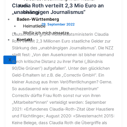
Claudia Roth verteilt 2,3 Mio Euro an
Kreis
„unabhängigen Journalismus“
Kreistag
Baden-Württemberg
Heimatliebe
Wofür ich mich einsetze
Deutschlands grüne Kulturstaatsministerin Claudia
Kontakt
Roth verteilt 2,3 Millionen Euro staatliche Gelder zur
Stärkung des „unabhängigen Journalismus“. Die NZZ
stellt fest: „Von den Auserkorenen ist bisher niemand
X
durch kritische Distanz zu ihrer Partei („Bündnis
90/Die Grünen“) aufgefallen“. Unter den glücklichen
Geld-Erhaltern ist z.B. die „Correctiv GmbH“. Ein
kleiner Auszug aus ihren Veröffentlichungen? Gerne.
So ausdauernd wie vom „Recherchezentrum“
Correctiv dürfte Frau Roth sonst nur von ihren
„Mitarbeiter*innen“ verteidigt werden: September
2021: «Erfundenes Claudia-Roth-Zitat über Haustiere
und Flüchtlinge»; August 2020: «Silvesternacht 2015:
Keine Belege, dass Claudia Roth die Übergriffe als