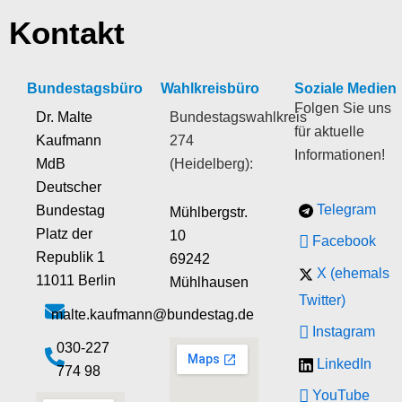
Kontakt
Bundestagsbüro
Wahlkreisbüro
Soziale Medien
Folgen Sie uns
Dr. Malte
Bundestagswahlkreis
für aktuelle
Kaufmann
274
Informationen!
MdB
(Heidelberg):
Deutscher
Telegram
Bundestag
Mühlbergstr.
Platz der
10
Facebook
Republik 1
69242
X (ehemals
11011 Berlin
Mühlhausen
Twitter)
malte.kaufmann@bundestag.de
Instagram
‭030-227
LinkedIn
774 98‬
YouTube