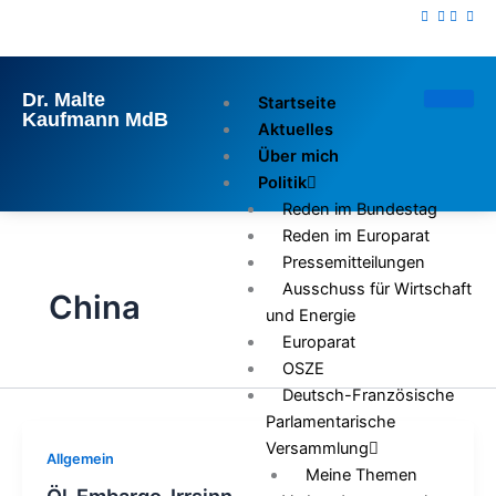
Zum
Inhalt
springen
Dr. Malte
Startseite
Kaufmann MdB
Aktuelles
Über mich
Politik
Reden im Bundestag
Reden im Europarat
Pressemitteilungen
Ausschuss für Wirtschaft
China
und Energie
Europarat
OSZE
Deutsch-Französische
Parlamentarische
Versammlung
Allgemein
Meine Themen