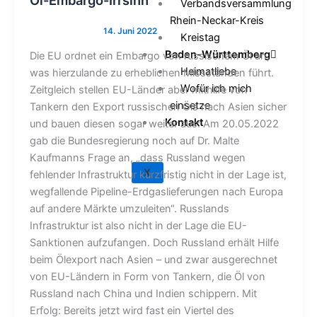
Öl-Embargo-Irrsinn
Verbandsversammlung
Rhein-Neckar-Kreis
Kreistag
Baden-Württemberg
Die EU ordnet ein Embargo von russischem Öl an,
Heimatliebe
was hierzulande zu erheblichen Missständen führt.
Wofür ich mich
Zeitgleich stellen EU-Länder aber mithilfe von
einsetze
Tankern den Export russischen Öls nach Asien sicher
Kontakt
und bauen diesen sogar weiter aus: Am 20.05.2022
gab die Bundesregierung noch auf Dr. Malte
Kaufmanns Frage an, „dass Russland wegen
X
fehlender Infrastruktur kurzfristig nicht in der Lage ist,
wegfallende Pipeline-Erdgaslieferungen nach Europa
auf andere Märkte umzuleiten“. Russlands
Infrastruktur ist also nicht in der Lage die EU-
Sanktionen aufzufangen. Doch Russland erhält Hilfe
beim Ölexport nach Asien – und zwar ausgerechnet
von EU-Ländern in Form von Tankern, die Öl von
Russland nach China und Indien schippern. Mit
Erfolg: Bereits jetzt wird fast ein Viertel des