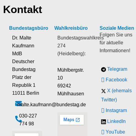
Kontakt
Bundestagsbüro
Wahlkreisbüro
Soziale Medien
Folgen Sie uns
Dr. Malte
Bundestagswahlkreis
für aktuelle
Kaufmann
274
Informationen!
MdB
(Heidelberg):
Deutscher
Telegram
Bundestag
Mühlbergstr.
Platz der
10
Facebook
Republik 1
69242
X (ehemals
11011 Berlin
Mühlhausen
Twitter)
malte.kaufmann@bundestag.de
Instagram
‭030-227
LinkedIn
774 98‬
YouTube