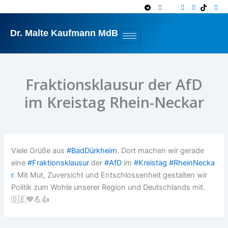
Zum
Inhalt
springen
Dr. Malte Kaufmann MdB
Fraktionsklausur der AfD
im Kreistag Rhein-Neckar
Viele Grüße aus
#
BadDürkheim
. Dort machen wir gerade
eine
#
Fraktionsklausur
der
#
AfD
im
#
Kreistag
#
RheinNecka
r
. Mit Mut, Zuversicht und Entschlossenheit gestalten wir
Politik zum Wohle unserer Region und Deutschlands mit.
🇩🇪
💙
💪
👍