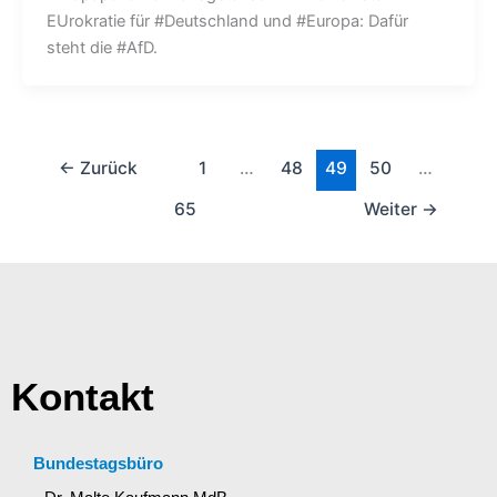
EUrokratie für #Deutschland und #Europa: Dafür
steht die #AfD.
←
Zurück
1
…
48
49
50
…
65
Weiter
→
Kontakt
Bundestagsbüro