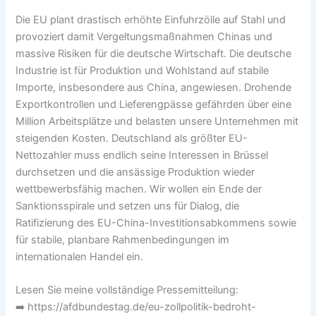
Parlamentarische Versammlung
Die EU plant drastisch erhöhte Einfuhrzölle auf Stahl und
Meine Themen
provoziert damit Vergeltungsmaßnahmen Chinas und
Verbandsversammlung Rhein-Neckar-
massive Risiken für die deutsche Wirtschaft. Die deutsche
Kreis
Industrie ist für Produktion und Wohlstand auf stabile
Kreistag
Importe, insbesondere aus China, angewiesen. Drohende
Baden-Württemberg
Exportkontrollen und Lieferengpässe gefährden über eine
Heimatliebe
Million Arbeitsplätze und belasten unsere Unternehmen mit
Wofür ich mich einsetze
steigenden Kosten. Deutschland als größter EU-
Kontakt
Nettozahler muss endlich seine Interessen in Brüssel
durchsetzen und die ansässige Produktion wieder
wettbewerbsfähig machen. Wir wollen ein Ende der
X
Sanktionsspirale und setzen uns für Dialog, die
Ratifizierung des EU-China-Investitionsabkommens sowie
für stabile, planbare Rahmenbedingungen im
internationalen Handel ein.
Lesen Sie meine vollständige Pressemitteilung:
➡️ https://afdbundestag.de/eu-zollpolitik-bedroht-