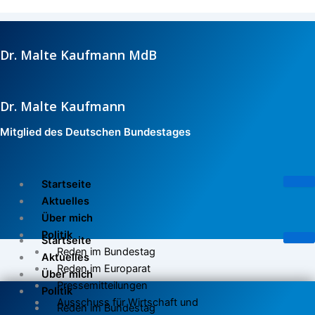
Zum
Inhalt
springen
Dr. Malte Kaufmann MdB
Dr. Malte Kaufmann
Mitglied des Deutschen Bundestages
Startseite
Aktuelles
Über mich
Politik
Startseite
Reden im Bundestag
Aktuelles
Reden im Europarat
Über mich
Pressemitteilungen
Politik
Ausschuss für Wirtschaft und
Reden im Bundestag