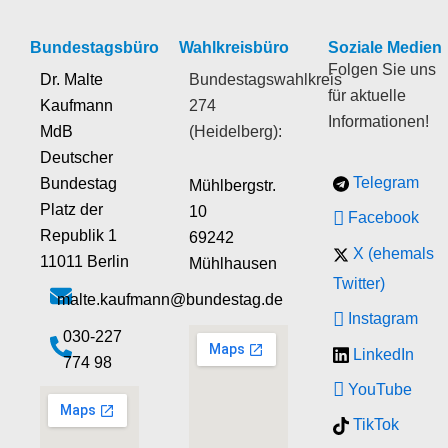
Bundestagsbüro
Wahlkreisbüro
Soziale Medien
Folgen Sie uns
Dr. Malte
Bundestagswahlkreis
für aktuelle
Kaufmann
274
Informationen!
MdB
(Heidelberg):
Deutscher
Telegram
Bundestag
Mühlbergstr.
Platz der
10
Facebook
Republik 1
69242
X (ehemals
11011 Berlin
Mühlhausen
Twitter)
malte.kaufmann@bundestag.de
Instagram
‭030-227
LinkedIn
774 98‬
YouTube
TikTok