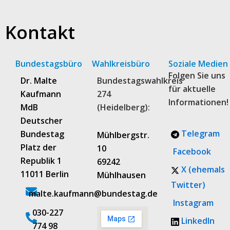
Kontakt
Bundestagsbüro
Wahlkreisbüro
Soziale Medien
Folgen Sie uns
Dr. Malte
Bundestagswahlkreis
für aktuelle
Kaufmann
274
Informationen!
MdB
(Heidelberg):
Deutscher
Telegram
Bundestag
Mühlbergstr.
Platz der
10
Facebook
Republik 1
69242
X (ehemals
11011 Berlin
Mühlhausen
Twitter)
malte.kaufmann@bundestag.de
Instagram
‭030-227
LinkedIn
774 98‬