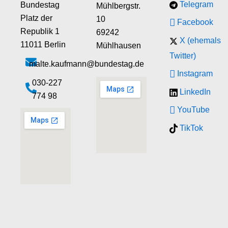
Telegram
Bundestag
Mühlbergstr.
Platz der
10
Facebook
Republik 1
69242
X (ehemals
11011 Berlin
Mühlhausen
Twitter)
malte.kaufmann@bundestag.de
Instagram
‭030-227
LinkedIn
774 98‬
YouTube
TikTok