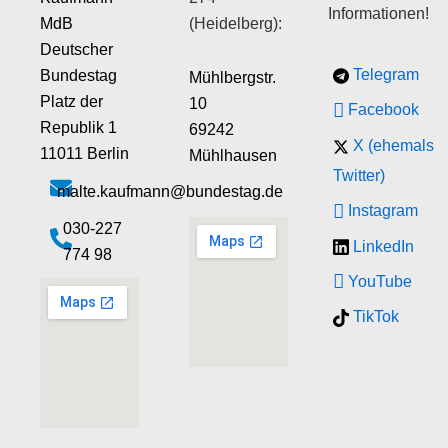
Informationen!
MdB
(Heidelberg):
Deutscher
Telegram
Bundestag
Mühlbergstr.
Platz der
10
Facebook
Republik 1
69242
X (ehemals
11011 Berlin
Mühlhausen
Twitter)
malte.kaufmann@bundestag.de
Instagram
‭030-227
LinkedIn
774 98‬
YouTube
TikTok