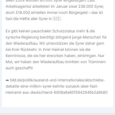
allein 2024 wurden 80.000 Syrer eingebürgert! Laut
Arbeitsagentur arbeiteten im Januar zwar 236.000 Syrer,
doch 518.000 erhielten immer noch Bürgergeld – das ist
fast die Hälfte aller Syrer in 🇩🇪.
Es gibt keinen pauschalen Schutzstatus mehr & die
syrische Regierung benötigt dringend junge Menschen für
den Wiederaufbau. Wir unterstützen die Syrer daher gern
bei ihrer Rückkehr. In ihrer Heimat können sie die
Kenntnisse, die sie hier erworben haben, einbringen. Nur
Mut, wir haben den Wiederaufbau inmitten von Trümmern
auch geschafft!
➡️ bild.de/politik/ausland-und-internationales/abschiebe-
debatte-eine-million-syrer-kehrte-zurueck-aber-fast-
niemand-aus-deutschland-6908a6e85f5942646b2a9b80