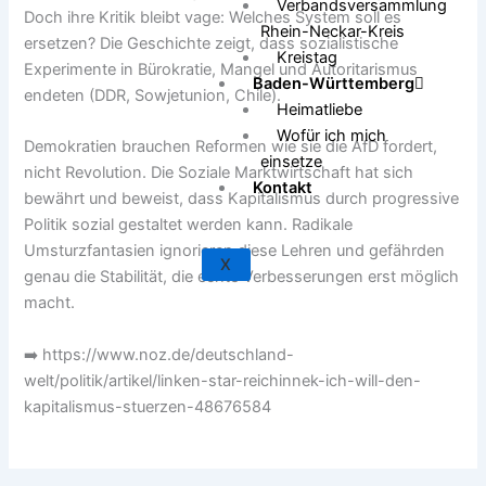
Verbandsversammlung
Doch ihre Kritik bleibt vage: Welches System soll es
Rhein-Neckar-Kreis
ersetzen? Die Geschichte zeigt, dass sozialistische
Kreistag
Experimente in Bürokratie, Mangel und Autoritarismus
Baden-Württemberg
endeten (DDR, Sowjetunion, Chile).
Heimatliebe
Wofür ich mich
Demokratien brauchen Reformen wie sie die AfD fordert,
einsetze
nicht Revolution. Die Soziale Marktwirtschaft hat sich
Kontakt
bewährt und beweist, dass Kapitalismus durch progressive
Politik sozial gestaltet werden kann. Radikale
Umsturzfantasien ignorieren diese Lehren und gefährden
X
genau die Stabilität, die echte Verbesserungen erst möglich
macht.
➡️ https://www.noz.de/deutschland-
welt/politik/artikel/linken-star-reichinnek-ich-will-den-
kapitalismus-stuerzen-48676584