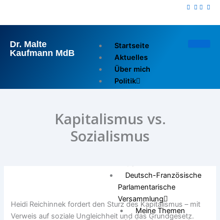
Zum
Inhalt
springen
Dr. Malte
Startseite
Kaufmann MdB
Aktuelles
Über mich
Politik
Reden im Bundestag
Reden im Europarat
Kapitalismus vs.
Pressemitteilungen
Ausschuss für Wirtschaft
Sozialismus
und Energie
Europarat
OSZE
Deutsch-Französische
Parlamentarische
Versammlung
Heidi Reichinnek fordert den Sturz des Kapitalismus – mit
Meine Themen
Verweis auf soziale Ungleichheit und das Grundgesetz.