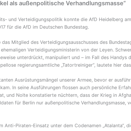
rkel als außenpolitische Verhandlungsmasse“
ts- und Verteidigungspolitik konnte die AfD Heidelberg a
17 für die AfD im Deutschen Bundestag.
te das Mitglied des Verteidigungsausschusses des Bundesta
 ehemaligen Verteidigungsministerin von der Leyen. Schwer 
eweise unterdrückt, manipuliert und – im Fall des Handys de
pellose regierungsamtliche „Tatortreiniger“, lautete hier da
atanten Ausrüstungsmängel unserer Armee, bevor er ausführl
am. In seine Ausführungen flossen auch persönliche Erfahru
, und Nolte konstatierte nüchtern, dass der Krieg in Afgha
ldaten für Berlin nur außenpolitische Verhandlungsmasse, ve
am Anti-Piraten-Einsatz unter dem Codenamen „Atalanta“, di