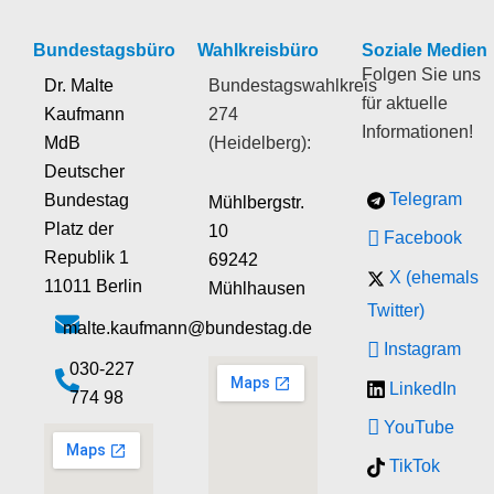
Bundestagsbüro
Wahlkreisbüro
Soziale Medien
Folgen Sie uns
Dr. Malte
Bundestagswahlkreis
für aktuelle
Kaufmann
274
Informationen!
MdB
(Heidelberg):
Deutscher
Telegram
Bundestag
Mühlbergstr.
Platz der
10
Facebook
Republik 1
69242
X (ehemals
11011 Berlin
Mühlhausen
Twitter)
malte.kaufmann@bundestag.de
Instagram
‭030-227
LinkedIn
774 98‬
YouTube
TikTok