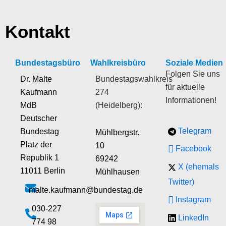
Kontakt
Bundestagsbüro
Wahlkreisbüro
Soziale Medien
Folgen Sie uns
Dr. Malte
Bundestagswahlkreis
für aktuelle
Kaufmann
274
Informationen!
MdB
(Heidelberg):
Deutscher
Telegram
Bundestag
Mühlbergstr.
Platz der
10
Facebook
Republik 1
69242
X (ehemals
11011 Berlin
Mühlhausen
Twitter)
malte.kaufmann@bundestag.de
Instagram
‭030-227
LinkedIn
774 98‬