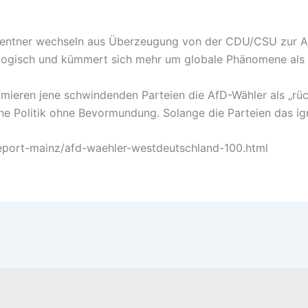
Lentner wechseln aus Überzeugung von der CDU/CSU zur Af
deologisch und kümmert sich mehr um globale Phänomene als
ffamieren jene schwindenden Parteien die AfD-Wähler als „r
ne Politik ohne Bevormundung. Solange die Parteien das ig
report-mainz/afd-waehler-westdeutschland-100.html