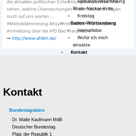
Verbandsversammlung
die aktuellen politischen Entwicklungen berichten. Mal
Rhein-Neckar-Kreis
sehen, welche Überraschungen in den nächsten Tagen
Kreistag
noch auf uns warten …
Baden-Württemberg
#Merkeldämmerung #Asylstreit #BAMF #Grenzpolitik
Heimatliebe
Anmeldung über die AfD Bad Kreuznach:
Wofür ich mich
➡
http://www.afdkh.de/
einsetze
Kontakt
X
Kontakt
Bundestagsbüro
Dr. Malte Kaufmann MdB
Deutscher Bundestag
Platz der Republik 1