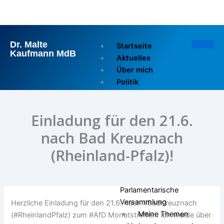
Zum
Inhalt
springen
Dr. Malte
Startseite
Kaufmann MdB
Aktuelles
Über mich
Politik
Reden im Bundestag
Reden im Europarat
Einladung für den 21.6.
Pressemitteilungen
Ausschuss für Wirtschaft
nach Bad Kreuznach
und Energie
(Rheinland-Pfalz)!
Europarat
OSZE
Deutsch-Französische
Parlamentarische
Versammlung
Herzliche Einladung für den 21.6. nach #BadKreuznach
Meine Themen
(#RheinlandPfalz) zum #AfD Monatstreffen. Ich werde über