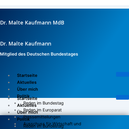
Zum
Inhalt
springen
Dr. Malte Kaufmann MdB
Dr. Malte Kaufmann
Mitglied des Deutschen Bundestages
Startseite
Aktuelles
Über mich
Politik
Startseite
Reden im Bundestag
Aktuelles
Reden im Europarat
Über mich
Pressemitteilungen
Politik
Ausschuss für Wirtschaft und
Reden im Bundestag