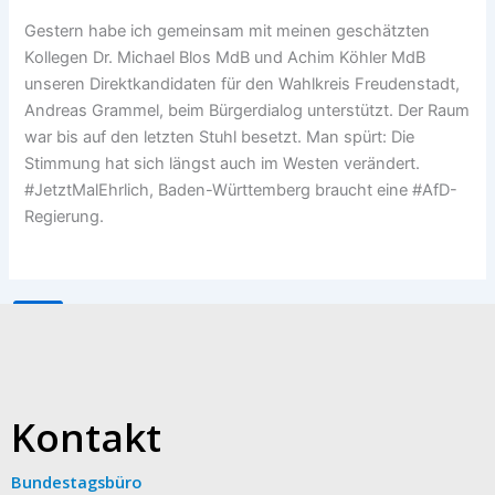
Parlamentarische Versammlung
Gestern habe ich gemeinsam mit meinen geschätzten
Meine Themen
Kollegen Dr. Michael Blos MdB und Achim Köhler MdB
Verbandsversammlung Rhein-Neckar-
unseren Direktkandidaten für den Wahlkreis Freudenstadt,
Kreis
Andreas Grammel, beim Bürgerdialog unterstützt. Der Raum
Kreistag
war bis auf den letzten Stuhl besetzt. Man spürt: Die
Baden-Württemberg
Stimmung hat sich längst auch im Westen verändert.
Heimatliebe
#JetztMalEhrlich, Baden-Württemberg braucht eine #AfD-
Wofür ich mich einsetze
Regierung.
Kontakt
X
Kontakt
Bundestagsbüro