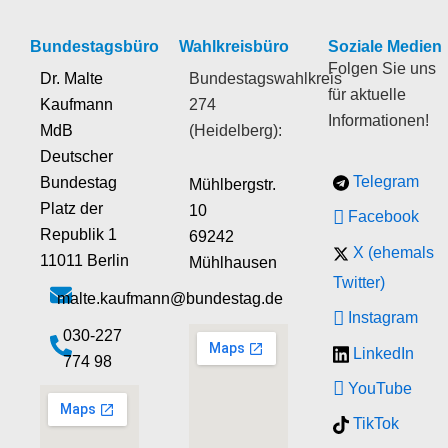
Bundestagsbüro
Wahlkreisbüro
Soziale Medien
Folgen Sie uns
Dr. Malte
Bundestagswahlkreis
für aktuelle
Kaufmann
274
Informationen!
MdB
(Heidelberg):
Deutscher
Telegram
Bundestag
Mühlbergstr.
Platz der
10
Facebook
Republik 1
69242
X (ehemals
11011 Berlin
Mühlhausen
Twitter)
malte.kaufmann@bundestag.de
Instagram
‭030-227
LinkedIn
774 98‬
YouTube
TikTok