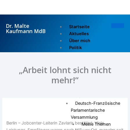
Zum
Inhalt
springen
Dr. Malte
Startseite
Kaufmann MdB
Aktuelles
Über mich
Politik
Reden im Bundestag
Reden im Europarat
„Arbeit lohnt sich nicht
Pressemitteilungen
Ausschuss für
mehr!“
Wirtschaft und Energie
Europarat
OSZE
Deutsch-Französische
Parlamentarische
Versammlung
Berlin – Jobcenter-Leiterin Zavlaris bestätigt: Viele
Meine Themen
Leistungs-Empfänger waren noch NIE vor Ort, manche seit