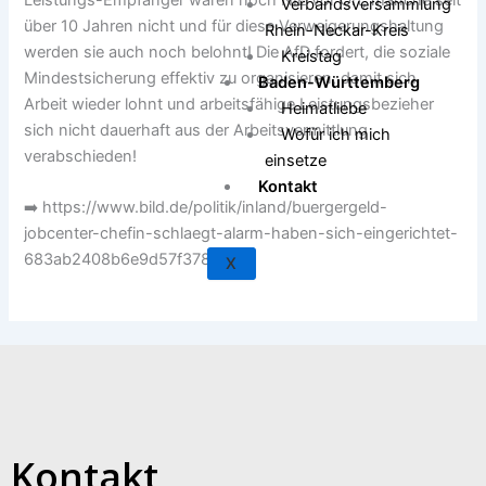
Verbandsversammlung
über 10 Jahren nicht und für diese Verweigerungshaltung
Rhein-Neckar-Kreis
werden sie auch noch belohnt! Die AfD fordert, die soziale
Kreistag
Mindestsicherung effektiv zu organisieren, damit sich
Baden-Württemberg
Arbeit wieder lohnt und arbeitsfähige Leistungsbezieher
Heimatliebe
sich nicht dauerhaft aus der Arbeitsvermittlung
Wofür ich mich
verabschieden!
einsetze
Kontakt
➡️ https://www.bild.de/politik/inland/buergergeld-
jobcenter-chefin-schlaegt-alarm-haben-sich-eingerichtet-
683ab2408b6e9d57f37858eb
X
Kontakt