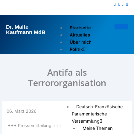
Zum
Inhalt
springen
Dr. Malte
Startseite
Kaufmann MdB
Aktuelles
Über mich
Politik
Reden im Bundestag
Reden im Europarat
Antifa als
Pressemitteilungen
Ausschuss für Wirtschaft
Terrororganisation
und Energie
Europarat
OSZE
Deutsch-Französische
06. März 2026
Parlamentarische
Versammlung
+++ Pressemitteilung +++
Meine Themen