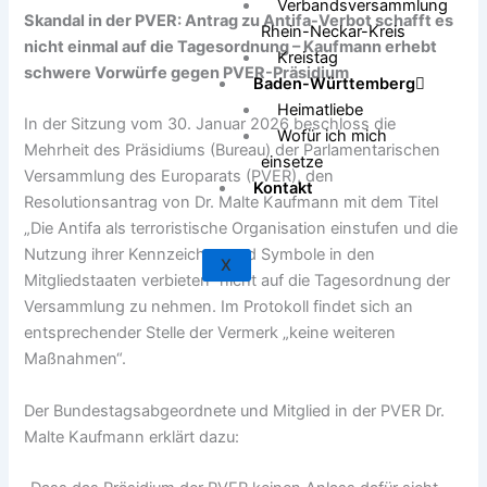
Verbandsversammlung
Skandal in der PVER: Antrag zu Antifa-Verbot schafft es
Rhein-Neckar-Kreis
nicht einmal auf die Tagesordnung – Kaufmann erhebt
Kreistag
schwere Vorwürfe gegen PVER-Präsidium
Baden-Württemberg
Heimatliebe
In der Sitzung vom 30. Januar 2026 beschloss die
Wofür ich mich
Mehrheit des Präsidiums (Bureau) der Parlamentarischen
einsetze
Versammlung des Europarats (PVER), den
Kontakt
Resolutionsantrag von Dr. Malte Kaufmann mit dem Titel
„Die Antifa als terroristische Organisation einstufen und die
Nutzung ihrer Kennzeichen und Symbole in den
X
Mitgliedstaaten verbieten“ nicht auf die Tagesordnung der
Versammlung zu nehmen. Im Protokoll findet sich an
entsprechender Stelle der Vermerk „keine weiteren
Maßnahmen“.
Der Bundestagsabgeordnete und Mitglied in der PVER Dr.
Malte Kaufmann erklärt dazu: