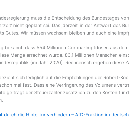
ndesregierung muss die Entscheidung des Bundestages vom 
rzeit‘ nicht geplant sei. Das ‚derzeit‘ in der Antwort des B
ts Gutes. Wir müssen wachsam bleiben und auch eine Impfpfl
g bekannt, dass 554 Millionen Corona-Impfdosen aus den E
diese Menge errechnet wurde. 83,1 Millionen Menschen einsc
Bundesrepublik (im Jahr 2020). Rechnerisch ergeben diese 
zieht sich lediglich auf die Empfehlungen der Robert-Koch-
o schon mal fest. Dass eine Verringerung des Volumens vertr
lge trägt der Steuerzahler zusätzlich zu den Kosten für d
n.
t durch die Hintertür verhindern – AfD-Fraktion im deuts