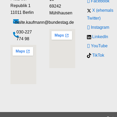
Facebook
Republik 1
69242
X (ehemals
11011 Berlin
Mühlhausen
Twitter)
malte.kaufmann@bundestag.de
Instagram
‭030-227
LinkedIn
774 98‬
YouTube
TikTok