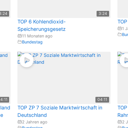
3:24
3:24
TOP 6 Kohlendioxid-
TOP 
Speicherungsgesetz
1 J
Bu
11 Monaten ago
Bundestag
4:11
04:11
hland
TOP ZP 7 Soziale Marktwirtschaft in
TOP
de
Deutschland
Rah
2 Jahren ago
2 
Bundestag
Bu