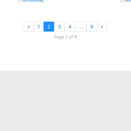
«
1
2
3
4
…
9
»
Page 2 of 9