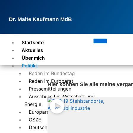
Zum
Inhalt
springen
Dr. Malte Kaufmann MdB
Startseite
Aktuelles
Über mich
Politik
Reden im Bundestag
Reden im Europarat
Hier können Sie alle meine verg
Pressemitteilungen
Ausschuss für Wirtschaft und
Energie
Europarat
OSZE
Deutsch-Französische