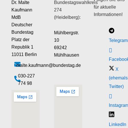
Dr. Malte
Bundestagswahlkreis
für aktuelle
Kaufmann
274
Informationen!
MdB
(Heidelberg):
Deutscher
Bundestag
Mühlbergstr.
Platz der
10
Telegram
Republik 1
69242
11011 Berlin
Mühlhausen
Faceboo
malte.kaufmann@bundestag.de
X
‭030-227
(ehemals
774 98‬
Twitter)
Instagra
LinkedIn