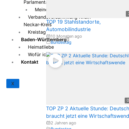
Parlamentarische Versammlung
Meine Themen
Verbandsversammlung Rhein-
TOP 19 Stahlstandorte,
Neckar-Kreis
Automobilindustrie
Kreistag
10 Monaten ago
Baden-Württemberg
Bundestag
Heimatliebe
Wofür ich mich einsetze
Kontakt
X
0
TOP ZP 2 Aktuelle Stunde: Deutsc
braucht jetzt eine Wirtschaftswen
2 Jahren ago
Bundestag